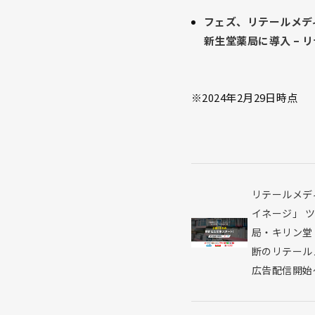
フェズ、リテールメデ
新生堂薬局に導入 – 
※2024年2月29日時点
投
リテールメデ
稿
イネージ」 
ナ
局・キリン堂
ビ
断のリテール
ゲ
広告配信開始
ー
シ